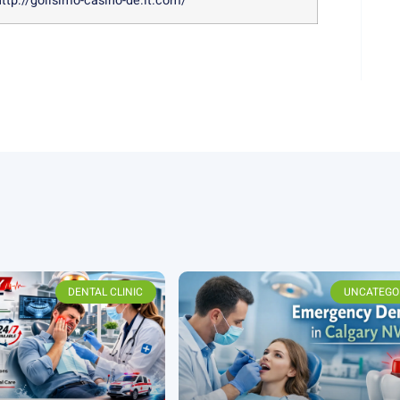
http://golisimo-casino-de.it.com/
DENTAL CLINIC
UNCATEGO