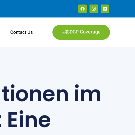
CDCP Coverage
e
Contact Us
ationen im
 Eine