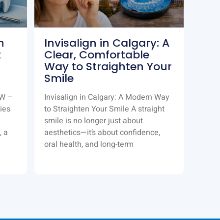
n
Invisalign in Calgary: A
t
Clear, Comfortable
Way to Straighten Your
Smile
NW –
Invisalign in Calgary: A Modern Way
ies
to Straighten Your Smile A straight
smile is no longer just about
, a
aesthetics—it’s about confidence,
oral health, and long-term