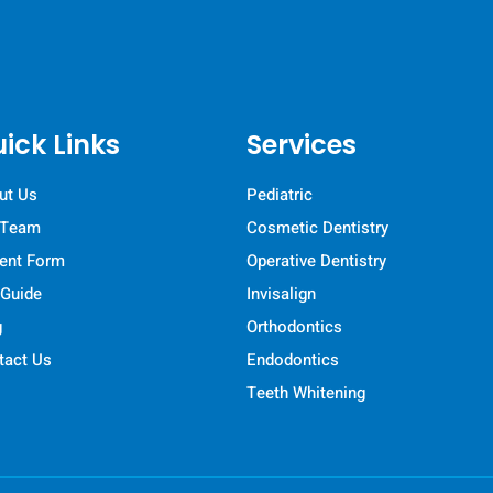
ick Links
Services
ut Us
Pediatric
 Team
Cosmetic Dentistry
ient Form
Operative Dentistry
 Guide
Invisalign
g
Orthodontics
tact Us
Endodontics
Teeth Whitening