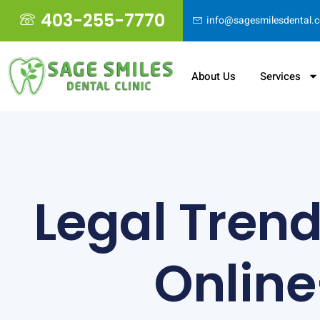
403-255-7770
info@sagesmilesdental.
About Us
Services
Legal Tren
Online