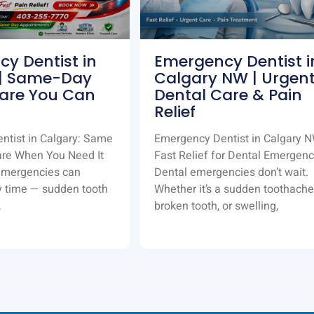
y Dentist in
Emergency Dentist i
 | Same-Day
Calgary NW | Urgen
are You Can
Dental Care & Pain
Relief
ntist in Calgary: Same
Emergency Dentist in Calgary 
are When You Need It
Fast Relief for Dental Emergenc
emergencies can
Dental emergencies don’t wait.
y time — sudden tooth
Whether it’s a sudden toothache
,
broken tooth, or swelling,