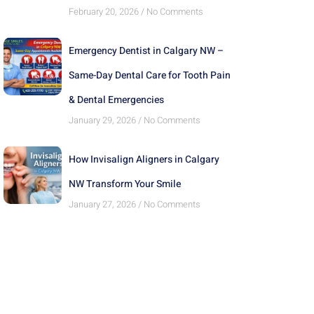
February 20, 2026
No Comments
Emergency Dentist in Calgary NW –
Same-Day Dental Care for Tooth Pain
& Dental Emergencies
January 29, 2026
No Comments
How Invisalign Aligners in Calgary
NW Transform Your Smile
January 27, 2026
No Comments