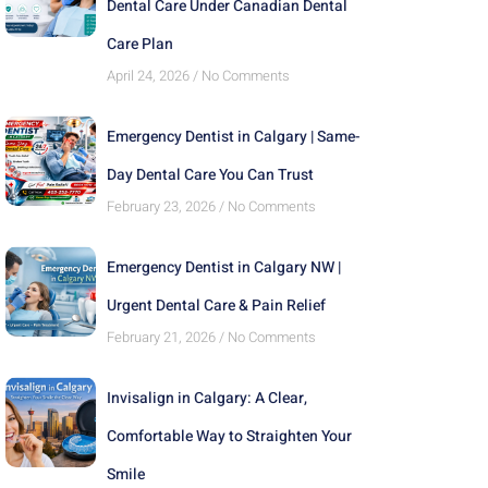
Dental Care Under Canadian Dental
Care Plan
April 24, 2026
No Comments
Emergency Dentist in Calgary | Same-
Day Dental Care You Can Trust
February 23, 2026
No Comments
Emergency Dentist in Calgary NW |
Urgent Dental Care & Pain Relief
February 21, 2026
No Comments
Invisalign in Calgary: A Clear,
Comfortable Way to Straighten Your
Smile