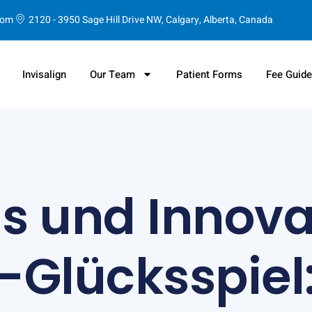
com
2120 - 3950 Sage Hill Drive NW, Calgary, Alberta, Canada
Invisalign
Our Team
Patient Forms
Fee Guid
ds und Innov
-Glücksspiel: