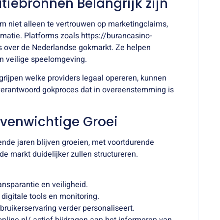
ebronnen Belangrijk zijn
om niet alleen te vertrouwen op marketingclaims,
matie. Platforms zoals https://burancasino-
es over de Nederlandse gokmarkt. Ze helpen
n veilige speelomgeving.
grijpen welke providers legaal opereren, kunnen
 verantwoord gokproces dat in overeenstemming is
venwichtige Groei
de jaren blijven groeien, met voortdurende
e markt duidelijker zullen structureren.
ansparantie en veiligheid.
 digitale tools en monitoring.
bruikerservaring verder personaliseert.