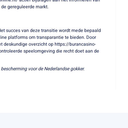
online.nl/ actief bijdragen aan het informeren van
n de gereguleerde markt.
Het succes van deze transitie wordt mede bepaald
ine platforms om transparantie te bieden. Door
et deskundige overzicht op https://burancasino-
controleerde speelomgeving die recht doet aan de
e bescherming voor de Nederlandse gokker.