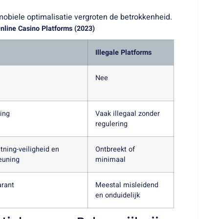
mobiele optimalisatie vergroten de betrokkenheid.
Online Casino Platforms (2023)
Illegale Platforms
Nee
ring
Vaak illegaal zonder
regulering
htning-veiligheid en
Ontbreekt of
euning
minimaal
arant
Meestal misleidend
en onduidelijk