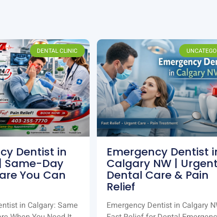
DENTAL CLINIC
UNCATEGO
y Dentist in
Emergency Dentist i
 | Same-Day
Calgary NW | Urgen
are You Can
Dental Care & Pain
Relief
ntist in Calgary: Same
Emergency Dentist in Calgary 
are When You Need It
Fast Relief for Dental Emergenc