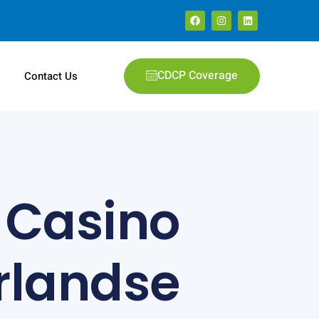
CDCP Coverage
e
Contact Us
 Casino
rlandse